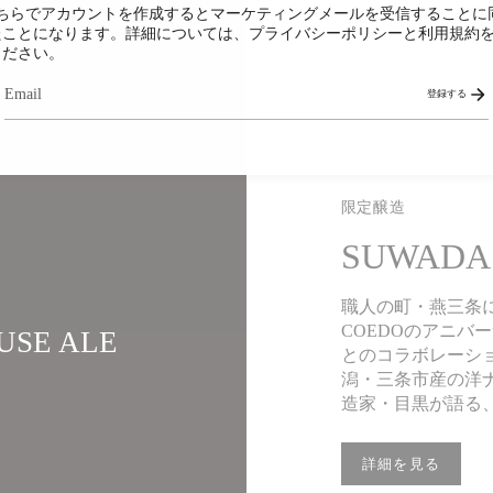
こちらでアカウントを作成するとマーケティングメールを受信することに
たことになります。詳細については、プライバシーポリシーと利用規約
ください。
登録する
限定醸造
SUWADA
職人の町・燕三条に
COEDOのアニバ
SE ALE
とのコラボレーション
潟・三条市産の洋ナシ
造家・目黒が語る
詳細を見る