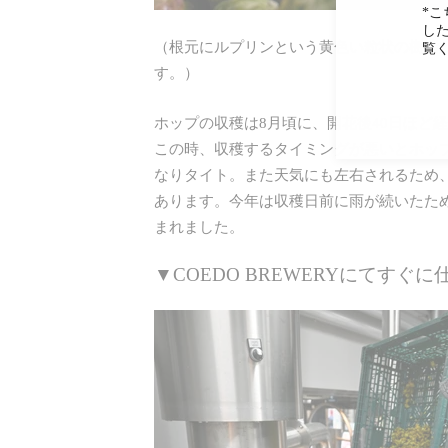
*
し
（根元にルプリンという黄色い粒状の樹脂
覧
す。）
ホップの収穫は8月頃に、開花後40日ほど
この時、収穫するタイミングが悪いとホッ
なりタイト。また天気にも左右されるため
あります。今年は収穫日前に雨が続いたた
まれました。
▼COEDO BREWERYにてすぐに