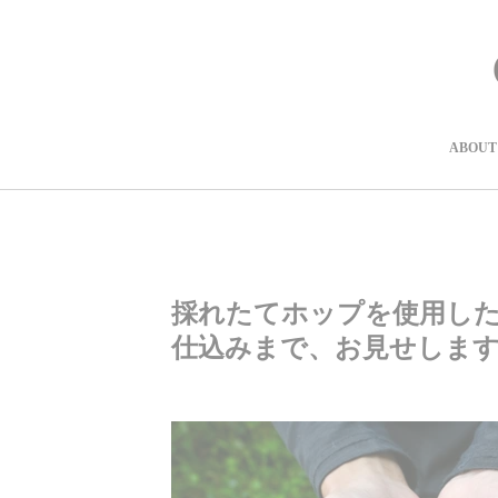
コ
ン
テ
ン
ツ
に
進
ABOUT
む
採れたてホップを使用した『Fre
仕込みまで、お見せしま