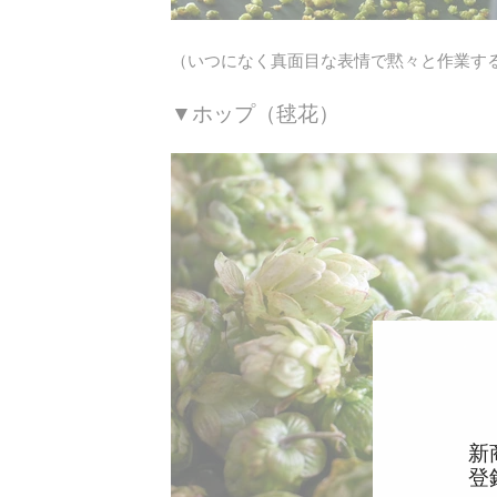
（いつになく真面目な表情で黙々と作業する
▼ホップ（毬花）
新
登