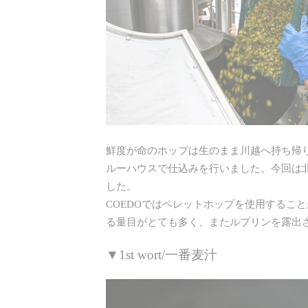
鮮度が命のホップは生のまま川越へ持ち帰り、COE
ルーハウスで仕込みを行いました。今回は
した。
COEDOではペレットホップを使用するこ
る量目がとても多く、またルプリンを露出
▼1st wort/一番麦汁