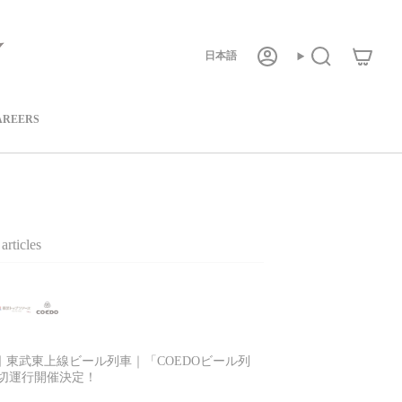
言
日本語
ア
検
カ
索
ウ
語
ン
ト
AREERS
articles
2日 東武東上線ビール列車｜「COEDOビール列
切運行開催決定！