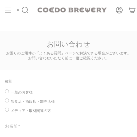
コ
COEDOの定期便
商品ページより受付中！
ン
テ
検
ア
索
カ
ン
ウ
ツ
ン
に
ト
進
む
お問い合わせ
お困りのご用件が「
よくある質問
」ページで解決できる場合がございます。
お問い合わせいただく前に一度ご確認ください。
種別
一般のお客様
飲食店・酒販店・卸売店様
メディア・取材関連の方
お
名
前