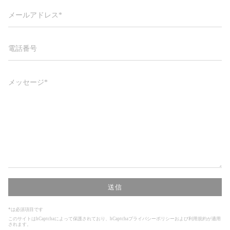
メ
ー
ル
ア
ド
電
レ
話
ス
番
号
メ
ッ
セ
ー
ジ
送信
*は必須項目です
このサイトはhCaptchaによって保護されており、hCaptcha
プライバシーポリシー
および
利用規約
が適用
されます。