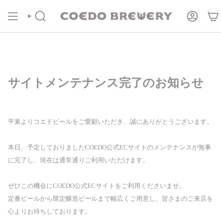
コ
COEDOの定期便
商品ページより受付中！
ン
テ
検
ア
索
カ
ン
ウ
ツ
ン
に
ト
進
む
サイトメンテナンス完了のお知らせ
平素よりコエドビールをご愛顧いただき、誠にありがとうございます。
本日、予定しておりましたCOEDO公式ECサイトのメンテナンスが無事
に完了し、現在は通常通りご利用いただけます。
ぜひこの機会にCOEDO公式ECサイトをご利用くださいませ。
定番ビールから限定醸造ビールまで幅広くご用意し、皆さまのご来店を
心よりお待ちしております。