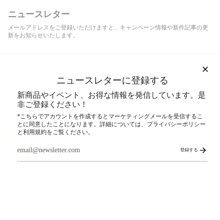
ニュースレター
メールアドレスをご登録いただけますと、キャンペーン情報や新作記事の更
新をお知らせいたします。
登録する
このサイトはhCaptchaによって保護されており、hCaptcha
プライバシーポリシー
および
利用規約
が適用
ニュースレターに登録する
されます。
新商品やイベント、お得な情報を発信しています。是
非ご登録ください！
SNS
*こちらでアカウントを作成するとマーケティングメールを受信するこ
とに同意したことになります。詳細については、プライバシーポリシー
と利用規約をご覧ください。
登録する
ストップ！20歳未満飲酒・飲酒運転。妊娠中や授乳期の飲酒は、胎児・乳児
の発育に悪影響を与えるおそれがあります。
© COEDO BREWERY 公式オンラインストア 2026
検索
ご利用ガイド