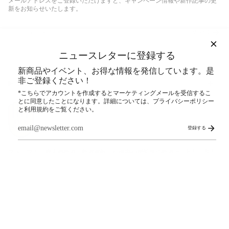
メールアドレスをご登録いただけますと、キャンペーン情報や新作記事の更
新をお知らせいたします。
登録する
このサイトはhCaptchaによって保護されており、hCaptcha
プライバシーポリシー
および
利用規約
が適用
ニュースレターに登録する
されます。
新商品やイベント、お得な情報を発信しています。是
非ご登録ください！
SNS
*こちらでアカウントを作成するとマーケティングメールを受信するこ
とに同意したことになります。詳細については、プライバシーポリシー
と利用規約をご覧ください。
登録する
ストップ！20歳未満飲酒・飲酒運転。妊娠中や授乳期の飲酒は、胎児・乳児
の発育に悪影響を与えるおそれがあります。
© COEDO BREWERY 公式オンラインストア 2026
検索
ご利用ガイド
PRIVACY POLICY
特定商取引法に関する表記
配送ポリシー
お問い合わせ
CAREERS
Powered by Shopify