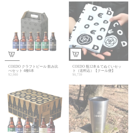
COEDO クラフトビール 飲み比
COEDO 瓶12本＆てぬぐいセッ
べセット 4種6本
ト（送料込）【クール便】
¥2,980
¥6,739