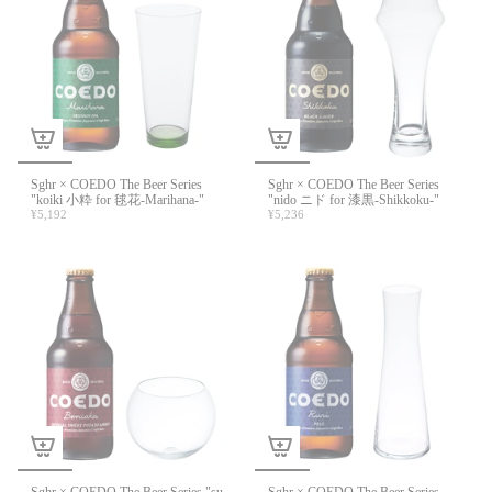
Sghr × COEDO The Beer Series
Sghr × COEDO The Beer Series
"koiki 小粋 for 毬花-Marihana-"
"nido ニド for 漆黒-Shikkoku-"
¥5,192
¥5,236