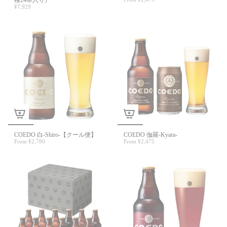
種24本入り）
¥7,929
COEDO 白-Shiro-【クール便】
COEDO 伽羅-Kyara-
From
¥2,780
From
¥2,475