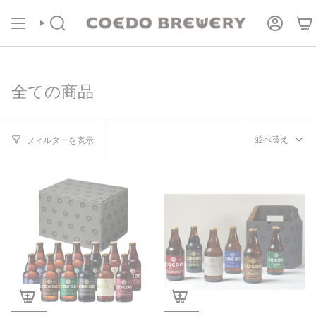
コ
COEDOの定期便
商品ページより受付中！
ン
テ
検
ア
索
カ
ン
ウ
ツ
ン
に
ト
進
む
全ての商品
並
並べ替え
フィルターを表示
べ
替
え