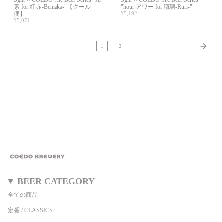
Sghr × COEDO The Beer Series "su
Sghr × COEDO The Beer Series
素 for 紅赤-Beniaka-"【クール
"hour アワー for 瑠璃-Ruri-"
便】
¥5,192
¥5,071
1
2
BEER CATEGORY
全ての商品
定番 / CLASSICS