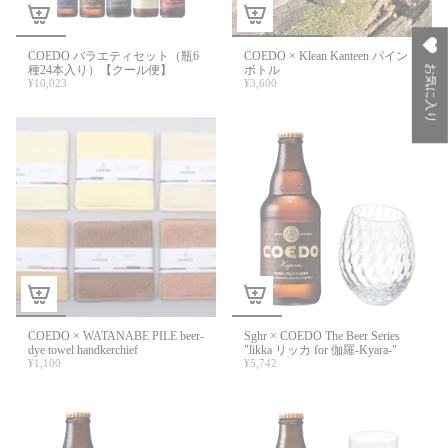
COEDO バラエティセット（瓶6
COEDO × Klean Kanteen パイント
種24本入り）【クール便】
ボトル
お気に入り
¥10,023
¥3,600
COEDO × WATANABE PILE beer-
Sghr × COEDO The Beer Series
dye towel handkerchief
"likka リッカ for 伽羅-Kyara-"
¥1,100
¥5,742