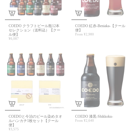
COEDO クラフトビール瓶12本
COEDO 紅赤-Beniaka-【クール
セレクション（送料込）【クー
便】
ル便】
From
¥2,980
¥6,087
COEDOと今治のビール染めタオ
COEDO 漆黒-Shikkoku-
ルハンカチ1枚セット【クール
From
¥2,640
便】
¥3,575