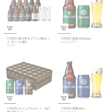
COEDO 瓶10本＆グラス2個セッ
COEDO 毬花-Marihana-
ト【クール便】
From
¥2,475
¥4,250
COEDO カジュアルセット（缶3
COEDO 瑠璃-Ruri-
From
¥2,475