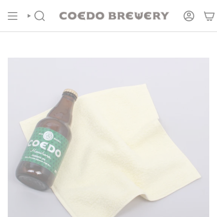
コ
COEDOの定期便
商品ページより受付中！
ン
テ
検
ア
索
カ
ン
ウ
ツ
ン
に
ト
進
む