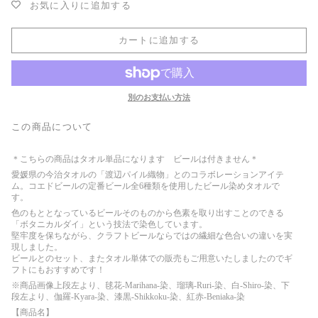
お気に入りに追加する
カートに追加する
別のお支払い方法
この商品について
＊こちらの商品はタオル単品になります ビールは付きません＊
愛媛県の今治タオルの「渡辺パイル織物」とのコラボレーションアイテ
ム。コエドビールの定番ビール全6種類を使用したビール染めタオルで
す。
色のもととなっているビールそのものから色素を取り出すことのできる
「ボタニカルダイ」という技法で染色しています。
堅牢度を保ちながら、クラフトビールならではの繊細な色合いの違いを実
現しました。
ビールとのセット、またタオル単体での販売もご用意いたしましたのでギ
フトにもおすすめです！
※商品画像上段左より、毬花-Marihana-染、瑠璃-Ruri-染、白-Shiro-染、下
段左より、伽羅-Kyara-染、漆黒-Shikkoku-染、紅赤-Beniaka-染
【商品名】