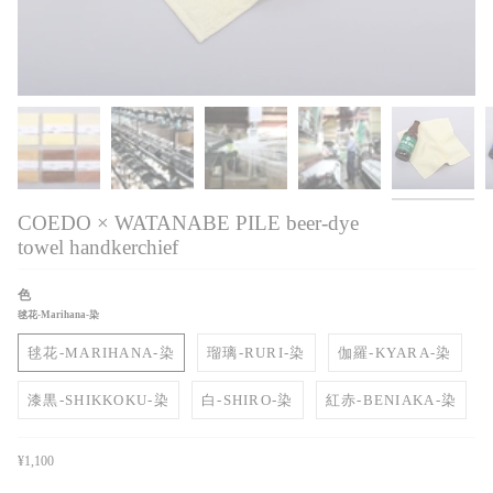
COEDO × WATANABE PILE beer-dye
towel handkerchief
色
毬花-Marihana-染
毬花-MARIHANA-染
瑠璃-RURI-染
伽羅-KYARA-染
漆黒-SHIKKOKU-染
白-SHIRO-染
紅赤-BENIAKA-染
¥1,100