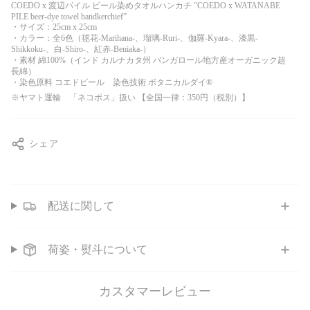
COEDO x 渡辺パイル ビール染めタオルハンカチ ”COEDO x WATANABE
PILE beer-dye towel handkerchief”
・サイズ：25cm x 25cm
・カラー：全6色（毬花-Marihana-、瑠璃-Ruri-、伽羅-Kyara-、漆黒-
Shikkoku-、白-Shiro-、紅赤-Beniaka-）
・素材 綿100%（インド カルナカタ州 バンガロール地方産オーガニック超
長綿）
・染色原料 コエドビール 染色技術 ボタニカルダイ
®
※ヤマト運輸 「ネコポス」扱い 【全国一律：350円（税別）】
シェア
配送に関して
荷姿・熨斗について
カスタマーレビュー