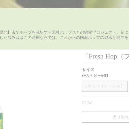
県北杜市でホップを栽培する北杜ホップスとの協働プロジェクト。旬に
した飲み口はこの時期ならでは。これからの国産ホップの継承と発展を
『Fresh Ho
サイズ
6本入り【クール便】
6本入り【クール便】
¥3,749
売り切