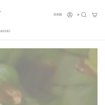
言
日本語
ア
検
カ
索
ウ
語
ン
ト
AREERS