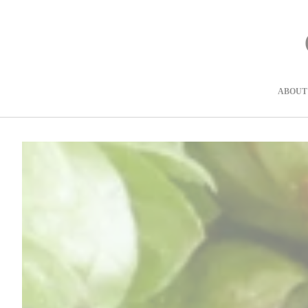
コ
ン
テ
ン
ツ
に
進
ABOUT
む