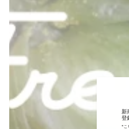
新
登
*