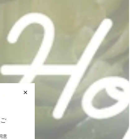
非ご
同意