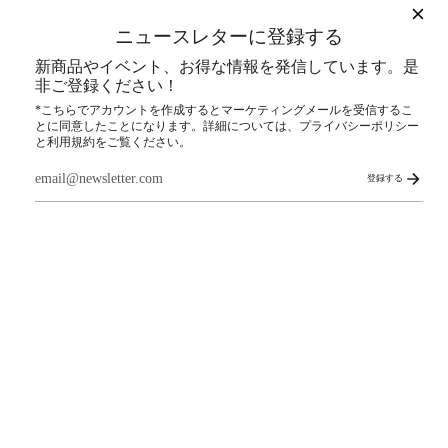
このサイトはhCaptchaによって保護されており、hCaptcha
プライバシーポリシー
および
利用規約
が適用
ニュースレターに登録する
されます。
新商品やイベント、お得な情報を発信しています。是
非ご登録ください！
SNS
*こちらでアカウントを作成するとマーケティングメールを受信するこ
とに同意したことになります。詳細については、プライバシーポリシー
と利用規約をご覧ください。
登録する
ストップ！20歳未満飲酒・飲酒運転。妊娠中や授乳期の飲酒は、胎児・乳児
の発育に悪影響を与えるおそれがあります。
© COEDO BREWERY 公式オンラインストア 2026
検索
ご利用ガイド
PRIVACY POLICY
特定商取引法に関する表記
配送ポリシー
お問い合わせ
CAREERS
Powered by Shopify