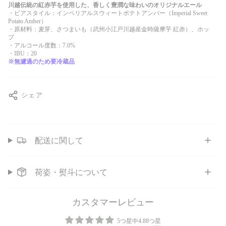
川越伝統の紅赤芋を使用した、香しく豊潤な味わいのオリジナルエール
・ビアスタイル：インペリアルスウィートポテトアンバー（Imperial Sweet
Potato Amber）
・原材料：麦芽、さつまいも（武州小江戸川越産金時薩摩芋 紅赤）、ホッ
プ
・アルコール度数：7.0%
・IBU：20
※無濾過のため要冷蔵品
シェア
配送に関して
荷姿・熨斗について
カスタマーレビュー
5つ星中4.88つ星