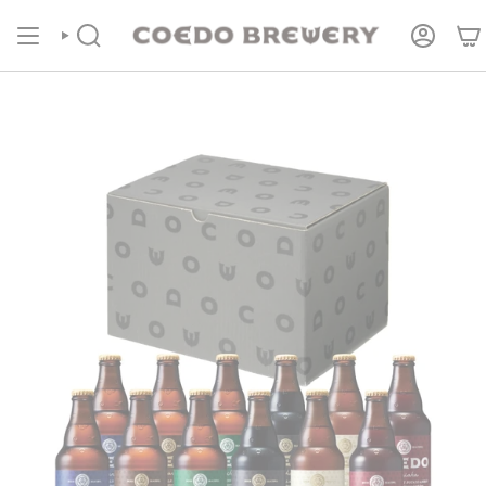
コ
COEDOの定期便
商品ページより受付中！
ン
テ
検
ア
索
カ
ン
ウ
ツ
ン
に
ト
進
む