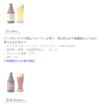
「白-Shiro-」
リンゴやバナナの様なフルーティな香り、苦み抑えめで無濾過ならではの
滑らかな口当たり
・ビアスタイル：ヘッフェ・ヴァイツェン（Hefe Weizen）
・原材料：麦芽（小麦麦芽含む）、ホップ
・アルコール度数：5.5%
・IBU：10
※無濾過のため要冷蔵品
「紅赤-Beniaka-」