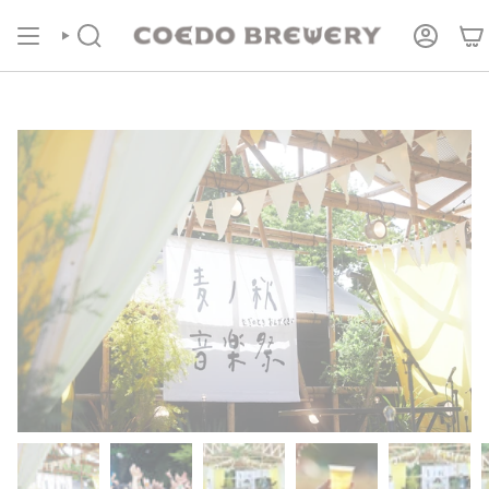
コ
COEDOの定期便
商品ページより受付中！
ン
テ
検
ア
索
カ
ン
ウ
ツ
ン
に
ト
進
む