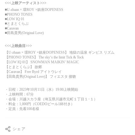
<<<上映アーティスト>>>
■U-zhaan × 環ROY ×鎮座DOPENESS
■PHONO TONES
■LOW IQ 01
■とまとくらぶ
■Caravan
■田島貴男(Original Love)
<<<上映曲目>>>
【U-zhaan × 環ROY ×鎮座DOPENESS】 地獄の温泉 ギンビス リズム
【PHONO TONES】 The sky‘s the limit Tick & Tock
【LOW IQ 01】 SNOWMAN MAIKIN’ MAGIC
【とまとくらぶ】 故郷
【Caravan】 Free Byrd アイトウレイ
【田島貴男(Original Love)】 フィエスタ 接吻
・日程：2023年10月11日（水）19:00上映開始
・上映時間：67分
・会場：川越スカラ座（埼玉県川越市元町１丁目１−１）
・料金：1,000円（COEDOビール1杯付き）
・定員：先着100名様
シェア