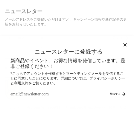
ニュースレター
メールアドレスをご登録いただけますと、キャンペーン情報や新作記事の更
新をお知らせいたします。
登録する
このサイトはhCaptchaによって保護されており、hCaptcha
プライバシーポリシー
および
利用規約
が適用
ニュースレターに登録する
されます。
新商品やイベント、お得な情報を発信しています。是
非ご登録ください！
SNS
*こちらでアカウントを作成するとマーケティングメールを受信するこ
とに同意したことになります。詳細については、プライバシーポリシー
と利用規約をご覧ください。
登録する
ストップ！20歳未満飲酒・飲酒運転。妊娠中や授乳期の飲酒は、胎児・乳児
の発育に悪影響を与えるおそれがあります。
© COEDO BREWERY 公式オンラインストア 2026
検索
ご利用ガイド