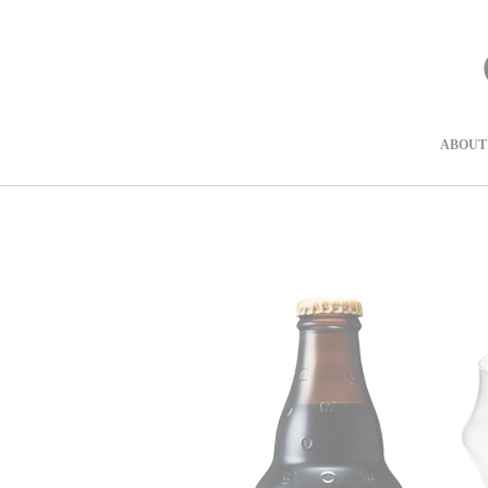
コ
ン
テ
ン
ツ
に
進
ABOUT
む