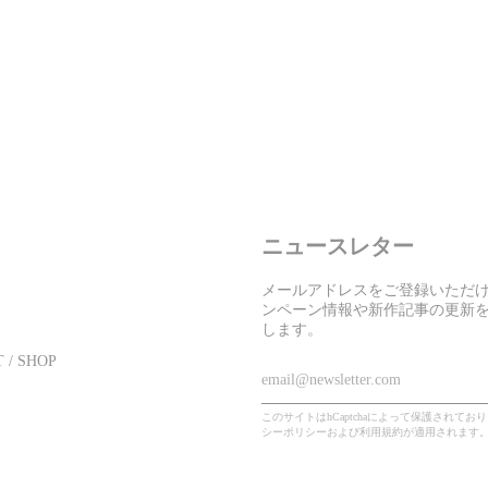
ニュースレター
メールアドレスをご登録いただ
ンペーン情報や新作記事の更新
します。
 / SHOP
このサイトはhCaptchaによって保護されており、h
シーポリシー
および
利用規約
が適用されます