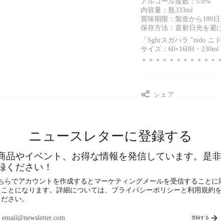
アルコール度数：5.0%
内容量：瓶333ml
賞味期限：製造から180日
保存方法：直射日光を避
「Sghrスガハラ "nido ニ
サイズ：60×160H・230ml
＊＊＊＊＊＊＊＊＊＊＊
シェア
ニュースレターに登録する
配送に関して
商品やイベント、お得な情報を発信しています。是
録ください！
こちらでアカウントを作成するとマーケティングメールを受信することに
荷姿・熨斗について
たことになります。詳細については、プライバシーポリシーと利用規約
ください。
登録する
カスタマーレビュー