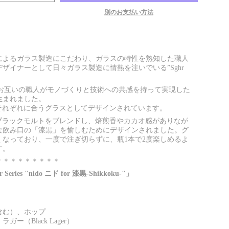
別のお支払い方法
事によるガラス製造にこだわり、ガラスの特性を熟知した職人
ザイナーとして日々ガラス製造に情熱を注いでいる”Sghr
ズは、お互いの職人がモノづくりと技術への共感を持って実現した
生まれました。
ルそれぞれに合うグラスとしてデザインされています。
種類のブラックモルトをブレンドし、焙煎香やカカオ感がありなが
な飲み口の「漆黒」を愉しむためにデザインされました。グ
くなっており、一度で注ぎ切らずに、瓶1本で2度楽しめるよ
す。
＊＊＊＊＊＊＊＊＊
r Series "nido ニド for 漆黒-Shikkoku-"」
含む）、ホップ
ー（Black Lager）