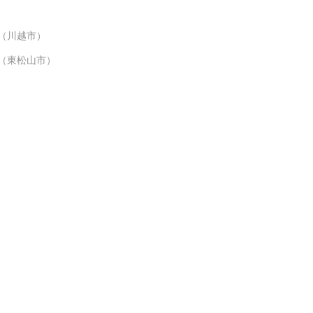
（川越市）
（東松山市）
索
ご利用ガイド
PRIVACY POLICY
特定商取引法に関する表記
配送ポリ