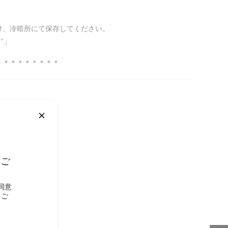
け、冷暗所にて保存してください。
ド"」
＊＊＊＊＊＊＊＊＊
非ご
同意
をご