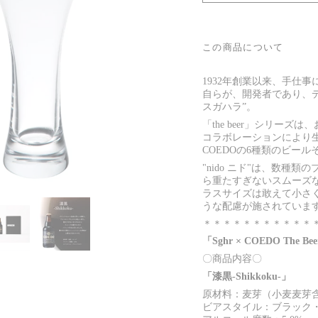
この商品について
1932年創業以来、手仕
自らが、開発者であり、デ
スガハラ”。
「the beer」シリー
コラボレーションにより
COEDOの6種類のビー
"nido ニド"は、数
ら重たすぎないスムーズ
ラスサイズは敢えて小さ
うな配慮が施されていま
＊＊＊＊＊＊＊＊＊＊＊
「Sghr × COEDO The Bee
〇商品内容〇
「漆黒-Shikkoku-」
原材料：麦芽（小麦麦芽
ビアスタイル：ブラック・ラガ