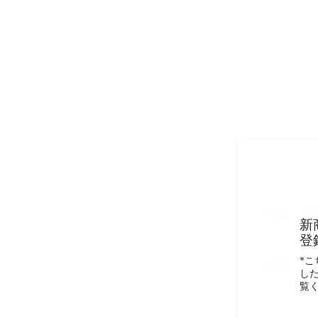
新
登
*
し
覧