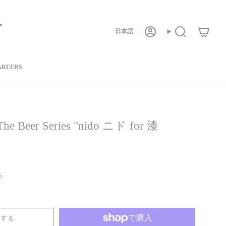
言
日本語
ア
検
カ
索
ウ
語
ン
ト
AREERS
he Beer Series "nido ニド for 漆
る
加する