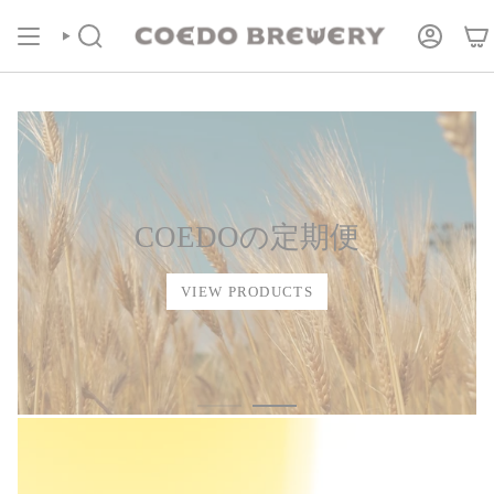
コ
COEDOの定期便
商品ページより受付中！
ン
テ
検
ア
索
カ
ン
ウ
ツ
ン
に
ト
進
む
COEDOの定期便
VIEW PRODUCTS