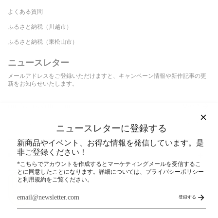
よくある質問
ふるさと納税（川越市）
ふるさと納税（東松山市）
ニュースレター
メールアドレスをご登録いただけますと、キャンペーン情報や新作記事の更
新をお知らせいたします。
登録する
このサイトはhCaptchaによって保護されており、hCaptcha
プライバシーポリシー
および
利用規約
が適用
ニュースレターに登録する
されます。
新商品やイベント、お得な情報を発信しています。是
非ご登録ください！
SNS
*こちらでアカウントを作成するとマーケティングメールを受信するこ
とに同意したことになります。詳細については、プライバシーポリシー
と利用規約をご覧ください。
登録する