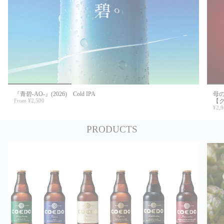
『青碧-AO-』(2026) Cold IPA
母の
From
¥2,500
【
¥2,9
PRODUCTS