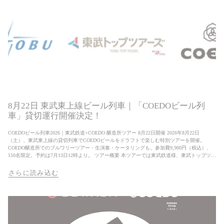
8月22日 東武東上線ビール列車｜「COEDOビール列
車」貸切運行開催決定！
COEDOビール列車2026｜東武鉄道×COEDO 醸造所ツアー 8月22日開催 2026年8月22日
（土）、東武東上線の貸切列車でCOEDOビールをドラフトで楽しむ特別ツアーを開催。
COEDO醸造所でのブルワリーツアー・生演奏・ケータリングも。参加費9,900円（税込）、
150名限定。予約は7月13日12時より。 ツアー概要 本ツアーでは東武鉄道様、東武トップツア
ーズ様とコラボレーションし、走行中の車内にてビールサーバーから注がれる2種類のコエド
ビールをドラフトでお楽しみいただけるなど、非日常的な体験をご用意しております。 今回
さらに読み込む
は、東武東上線池袋駅から森林公園駅まで電車の旅をご堪能いただいたのち、COEDOクラフ
トビール醸造所へご案内します。醸造所では、COEDOのビール職人によるブルワリーツアー
や、ひがしまつやまプライド認定の飲食店のケータリングメニューと共に、COEDOをドラフ
トでお楽しみいただけます。 また、昨年ご好評をいただいたサックス奏者の生演奏も実施
し、ビール好きの方にとどまらず多くの方に楽しんでいただける内容となっております。 さ
らに、本ツアーにご参加いただいた皆様には、COEDO缶ビールのお土産をプレゼント！この
機会にぜひご参加ください。 ツアー詳細 ツアー名称COEDOビール列車ツアー 開催日2026年