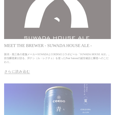
8月22日（土）※雨天決行・荒天中止 募集人数150名（20歳以上の大人のみ）※最少催行人員
75名 旅行代金大人9,900円（税込） ツアー行程 【往路】東武池袋駅南口（10:00集合）→ 池
袋駅（10:53発）→ 森林公園駅（12:02着）森林公園駅北口（12:35発）バス → COEDOクラフ
トビール醸造所（13:00着）バス → 森林公園駅北口（16:50着）解散 ツアー特典 （1）ビール
引き換えチケット（4杯分）お一人様につき4杯分引換チケット付き。車内では2種類、醸造所
では6種類のコエドビールをご利用いただけます。※チケットはツアー当日のみ有効。※車内
での生ビール提供は坂戸駅通過（11:45頃）まで。※車内で使いきれなかった分はCOEDO醸
造所でもご利用いただけます。 （2）車内おつまみ （3）お食事チケット（300円×6枚 / 1,800
円分）ツアー当日、COEDOクラフトビール醸造所内ケータリングのみ使用可。※6枚を超え
た分は有料。 （4）「COEDOビール缶3種」化粧箱入り毬花-Marihana-、瑠璃-Ruri-、伽羅-
Kyara- 注意事項...
MEET THE BREWER - SUWADA HOUSE ALE -
新潟・燕三条の老舗メーカーSUWADAとCOEDOのコラボビール「SUWADA HOUSE ALE」。
担当醸造家が語る、洋ナシ（ル・レクチェ）を使ったPear Saisonの誕生秘話と醸造へのこだ
わり。
さらに読み込む