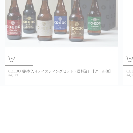
COEDO 瓶6本入りテイスティングセット（送料込）【クール便】
CO
¥4,023
¥4,3