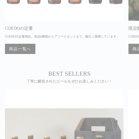
COEDOの定番
限定
COEDOの定番商品。単品6種類からアソートセットまで、幅広く展開しています。
COE
商品一覧へ
商
BEST SELLERS
丁寧に醸造されたビールをぜひお楽しみください！