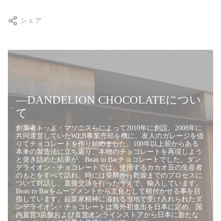
シェア
―DANDELION CHOCOLATEについ
て
創業者トッド・マソニスらによって2010年に創設。2008年に
共同運営していたWEB事業売却を機に、友人のガレージを借
りてチョコレートを作り始めました。100年以上前からある
本来の製造法に立ち返り、本物のチョコレートを再現しよう
と突き詰めた結果が、Bean to Barチョコレートでした。ダン
デライオン・チョコレートでは、使用するカカオ豆の生産者
のもとをすべて訪れ、時には発酵から乾燥までのプロセスに
ついて対話し、直接交渉を行ったうえで、輸入しています。
Bean to Barをムーブメントから文化として根付かせる事を目
指しています。起業家精神に溢れる当地で受け入れられたダ
ンデライオン・チョコレートは海外初進出を日本に定め、国
内直営3店舗および直営オンラインストアから日本に新たな