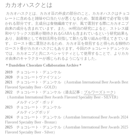
カカオハスクとは
カカオハスクとは、カカオ豆の外皮の部分のこと。カカオハスクはチョコ
レートに含めると雑味や口当たりが悪くなるため、製造過程で必ず取り除
かれる部分です。主成分は食物繊維ですが、風で選別する際にカカオニブ
由来の成分も含まれています。また、㈱明治の研究によると、ストレス緩
和やリラックス効果が期待されるGABAも含まれているという研究結果も
あり、副産物として有効活用を目指して新たな取り組みが増えてきていま
す。 ロースト後に選別されるため、カカオ豆を焙煎すると得られる独特の
ロースト香がカカオハスクにもあります。今回のチョコレートデュンケル
では、カカオニブと共にスペシャリティとして使用することで、よりカカ
オ由来のキャラクターが感じられるようになりました。
＊Dandelion Chocolate Collaboration Archive＊
2019
チョコレート・デュンケル
2020
チョコレートヴァイツェン
2021
チョコレート・デュンケル （Australian International Beer Awards Best
Flavored Speciality Beer - GOLD）
2022
チョコレート・デュンケル（過去記事：
ブルワーズトーク
）
（Australian International Beer Awards Flavored Speciality Beer - SILVER）
メルティング・ポッド
2023
チョコレート・デュンケル
メルティングポッド
2024
チョコレート・デュンケル（Australian International Beer Awards 2024
Flavored Speciality Beer - Bronze）
2025
チョコレート・デュンケル（Australian International Beer Awards 2025
Flavored Speciality Beer - Silver）