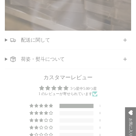
配送に関して
荷姿・熨斗について
カスタマーレビュー
5つ星中5.00つ星
1 のレビューが寄せられています
1
0
お気に入り
0
0
0