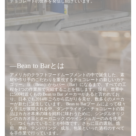
チョコレートの世界を発信し続けています。
―Bean to Barとは
アメリカのクラフトフードムーブメントの中で誕生した、素
材や作り手のこだわりを重視するチョコレートの新しいカテ
ゴリー。豆（Bean）からバー（Bar）になるまで、すべての工
程を1つの作業所で完結することを指します。 現在、世界中
に500社近くもの Bean to Bar メーカーがあると言われてお
り、日本でも2014年ごろから広がりを見せ、数多くのメーカ
ーが新たに誕生しています。 Bean to Barブー ムによって様々
な手法が展開される中、ダンデライオン・チョコレートの製
品はカカオ本来の味を純粋に味わうために、シングルオリジ
ンのカカオ豆とオーガニック のケインシュガーのみを使用
し、つくられていることが特徴です。さらに豆の選別、焙
煎、摩砕、テンパリング、成形、包装といった過程のすべて
を手作業で行っています。