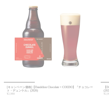
[キャンペーン価格]【Dandelion Chocolate × COEDO】『チョコレー
【D
ト・デュンケル』(2026)
(202
¥2,980
¥2,9