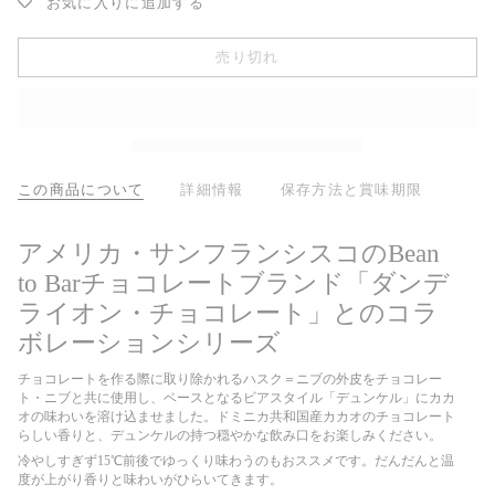
お気に入りに追加する
売り切れ
この商品について
詳細情報
保存方法と賞味期限
アメリカ・サンフランシスコのBean
to Barチョコレートブランド「ダンデ
ライオン・チョコレート」とのコラ
ボレーションシリーズ
チョコレートを作る際に取り除かれるハスク＝ニブの外皮
をチョコレー
ト・ニブと共に使用し、ベースとなるビア
スタイル「デュンケル」にカカ
オの味わいを溶け込ませ
ました。ドミニカ共和国産カカオのチョコレート
らしい香りと、デュンケルの持つ穏やかな飲み口を
お楽しみください。
冷やしすぎず
15
℃前後でゆっくり味わうのもおススメです。
だんだんと温
度が上がり香りと味わいがひらいてきます。