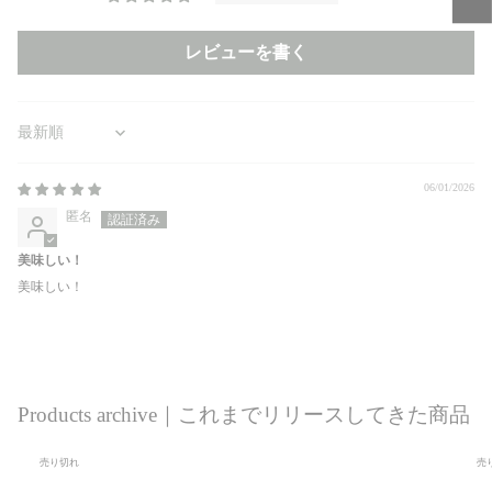
レビューを書く
Sort by
06/01/2026
匿名
美味しい！
美味しい！
Products archive｜これまでリリースしてきた商品
売り切れ
売