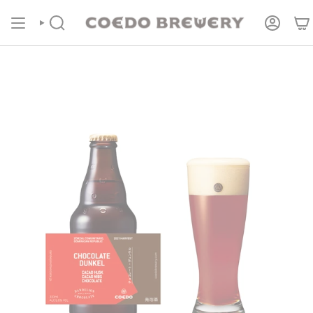
コ
COEDOの定期便
商品ページより受付中！
ン
テ
検
ア
索
カ
ン
ウ
ツ
ン
に
ト
進
む