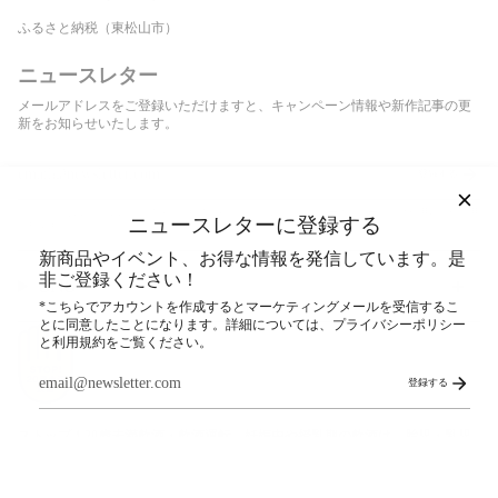
ふるさと納税（東松山市）
ニュースレター
メールアドレスをご登録いただけますと、キャンペーン情報や新作記事の更
新をお知らせいたします。
登録する
このサイトはhCaptchaによって保護されており、hCaptcha
プライバシーポリシー
および
利用規約
が適用
ニュースレターに登録する
されます。
新商品やイベント、お得な情報を発信しています。是
非ご登録ください！
SNS
*こちらでアカウントを作成するとマーケティングメールを受信するこ
とに同意したことになります。詳細については、プライバシーポリシー
と利用規約をご覧ください。
登録する
ストップ！20歳未満飲酒・飲酒運転。妊娠中や授乳期の飲酒は、胎児・乳児
の発育に悪影響を与えるおそれがあります。